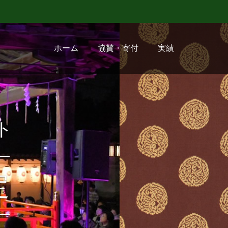
ホーム
協賛・寄付
実績
ト
定