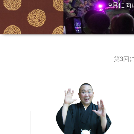
9月に
第3回