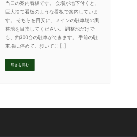
当日の案内看板です。 会場が地下付くと、
巨大捨て看板のような看板で案内していま
す。 そちらを目安に、メインの駐車場の調
整池を目指してください。 調整池だけで
も、約300台の駐車ができます。 手前の駐
車場に停めて、歩いてこ […]
続きを読む